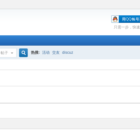
只需一步，快速
热搜:
活动
交友
discuz
帖子
搜
索