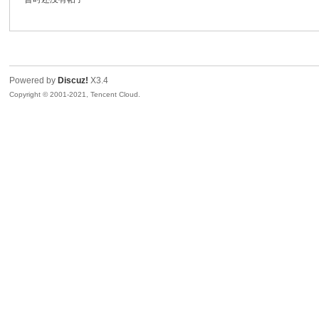
生
Powered by
Discuz!
X3.4
Copyright © 2001-2021, Tencent Cloud.
之
家