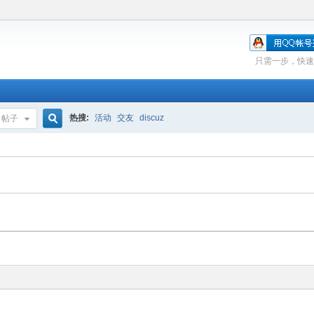
只需一步，快速
热搜:
活动
交友
discuz
帖子
搜
索