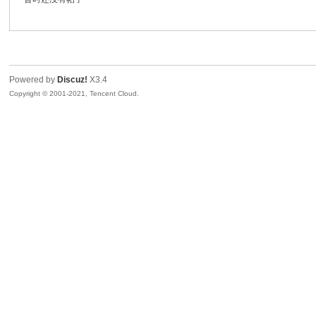
生
Powered by
Discuz!
X3.4
Copyright © 2001-2021, Tencent Cloud.
之
家