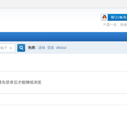
只需一步，快速
热搜:
活动
交友
discuz
帖子
搜
索
请先登录后才能继续浏览