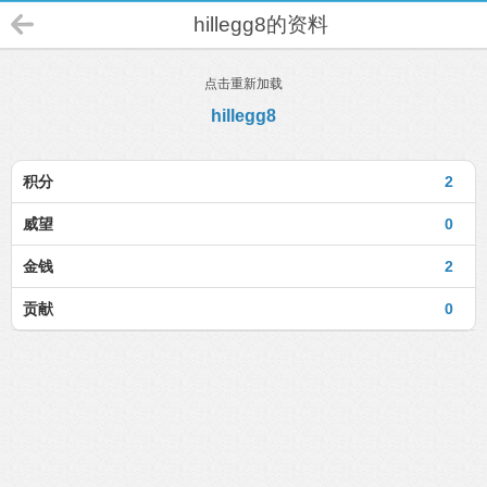
hillegg8的资料
点击重新加载
hillegg8
积分
2
威望
0
金钱
2
贡献
0