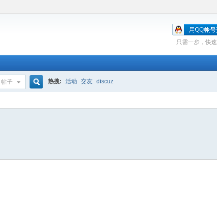
只需一步，快速
热搜:
活动
交友
discuz
帖子
搜
索