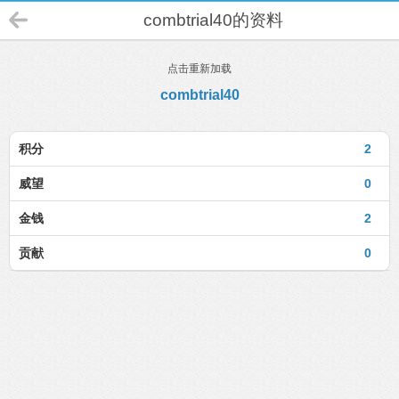
combtrial40的资料
点击重新加载
combtrial40
积分
2
威望
0
金钱
2
贡献
0