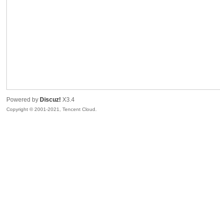
生
Powered by
Discuz!
X3.4
Copyright © 2001-2021, Tencent Cloud.
之
家