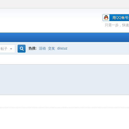
只需一步，快速
热搜:
活动
交友
discuz
帖子
搜
索