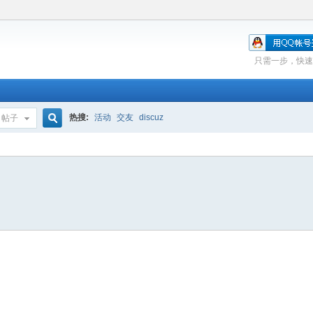
只需一步，快速
热搜:
活动
交友
discuz
帖子
搜
索