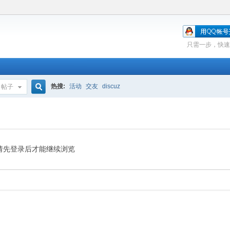
只需一步，快速
热搜:
活动
交友
discuz
帖子
搜
索
请先登录后才能继续浏览