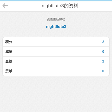
nightflute3的资料
点击重新加载
nightflute3
积分
2
威望
0
金钱
2
贡献
0