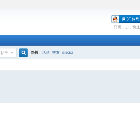
只需一步，快速
热搜:
活动
交友
discuz
帖子
搜
索