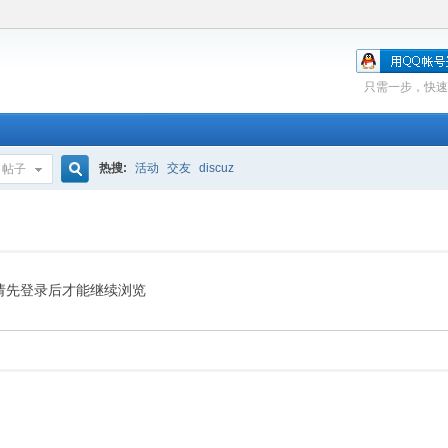
只需一步，快速
热搜:
活动
交友
discuz
帖子
搜
索
请先登录后才能继续浏览