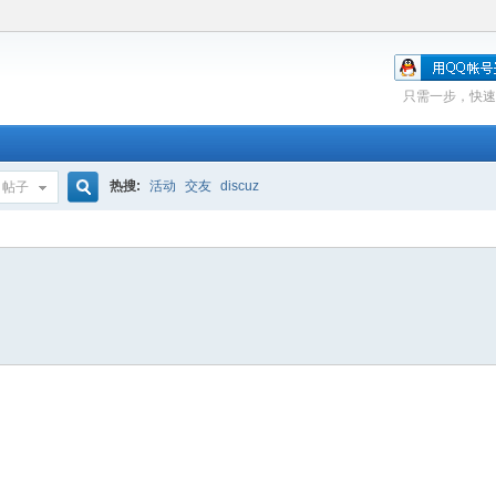
只需一步，快速
热搜:
活动
交友
discuz
帖子
搜
索