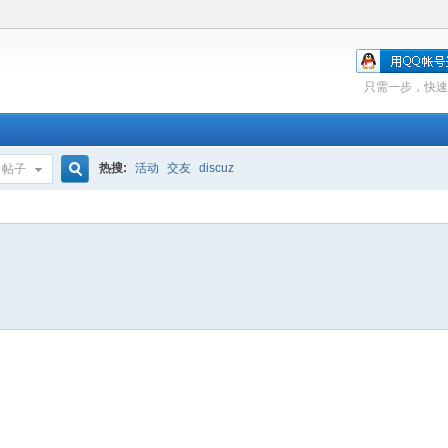
只需一步，快速
热搜:
活动
交友
discuz
帖子
搜
索