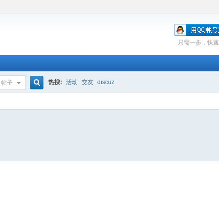
只需一步，快速
热搜:
活动
交友
discuz
帖子
搜
索