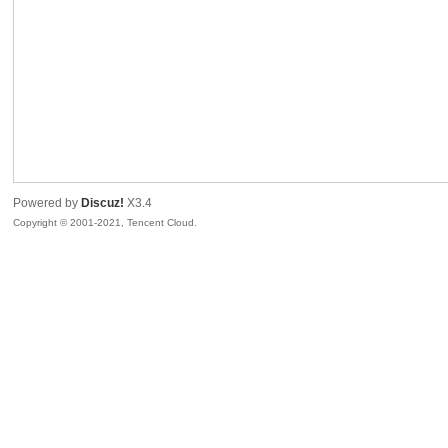
生
Powered by
Discuz!
X3.4
Copyright © 2001-2021, Tencent Cloud.
之
家