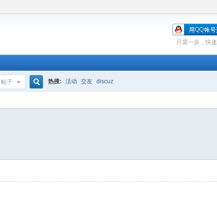
只需一步，快速
热搜:
活动
交友
discuz
帖子
搜
索