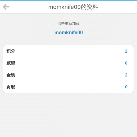
momknife00的资料
点击重新加载
momknife00
积分
2
威望
0
金钱
2
贡献
0