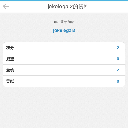
jokelegal2的资料
点击重新加载
jokelegal2
积分
2
威望
0
金钱
2
贡献
0