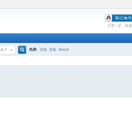
只需一步，快速
热搜:
活动
交友
discuz
帖子
搜
索