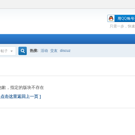
只需一步，快速
热搜:
活动
交友
discuz
帖子
搜
索
抱歉，指定的版块不存在
[ 点击这里返回上一页 ]