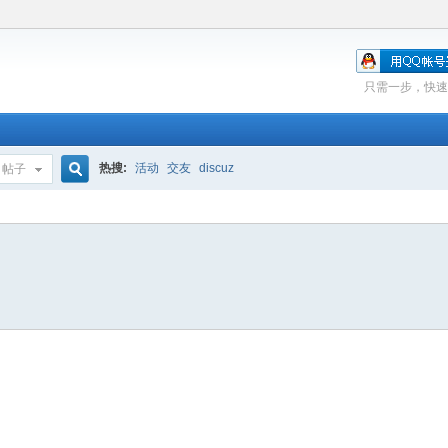
只需一步，快速
热搜:
活动
交友
discuz
帖子
搜
索